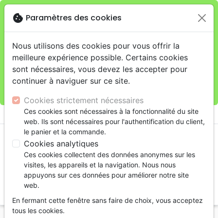
cookie
Paramètres des cookies
Je veux retirer ma commande au 4, rue Audubon
close
(Gare de Lyon), Paris
warning
Cette boutique en ligne est limitée au retrait en
Nous utilisons des cookies pour vous offrir la
magasin.
meilleure expérience possible. Certains cookies
Pour les livraisons à domicile, veuillez passer vos
sont nécessaires, vous devez les accepter pour
commandes sur la boutique
La Maison de la Bible
continuer à naviguer sur ce site.
France
.
Cookies strictement nécessaires
menu
Ces cookies sont nécessaires à la fonctionnalité du site
shopping_cart
account_circle
web. Ils sont nécessaires pour l'authentification du client,
le panier et la commande.
Cookies analytiques
Ces cookies collectent des données anonymes sur les
visites, les appareils et la navigation. Nous nous
appuyons sur ces données pour améliorer notre site
web.
search
En fermant cette fenêtre sans faire de choix, vous acceptez
Reche
tous les cookies.