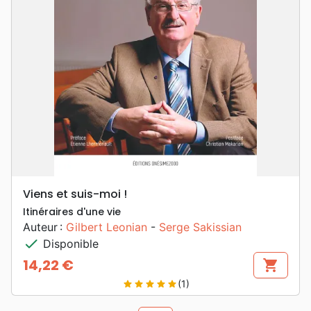
Viens et suis-moi !
Itinéraires d'une vie
Auteur :
Gilbert Leonian
-
Serge Sakissian
check
Disponible
14,22 €
shopping_cart
Prix
(1)
star
star
star
star
star