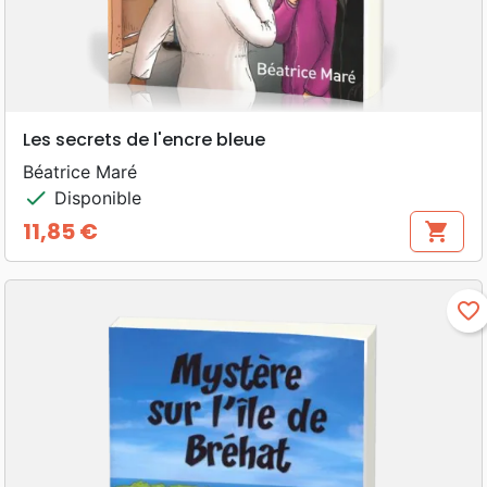
Les secrets de l'encre bleue
Béatrice Maré
check
Disponible
11,85 €
shopping_cart
Prix
favorite_border