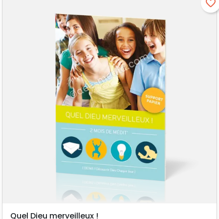
favorite_border
Quel Dieu merveilleux !