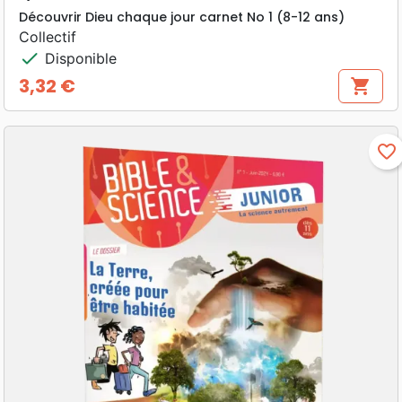
Découvrir Dieu chaque jour carnet No 1 (8-12 ans)
Collectif
check
Disponible
3,32 €
shopping_cart
Prix
favorite_border