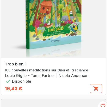
Trop bien !
100 nouvelles méditations sur Dieu et la science
Louie Giglio - Tama Fortner | Nicola Anderson
check
Disponible
19,43 €
shopping_cart
Prix
favorite_border