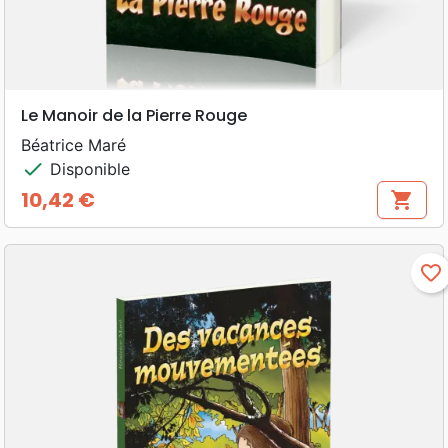
Le Manoir de la Pierre Rouge
Béatrice Maré
check
Disponible
10,42 €
shopping_cart
Prix
favorite_border