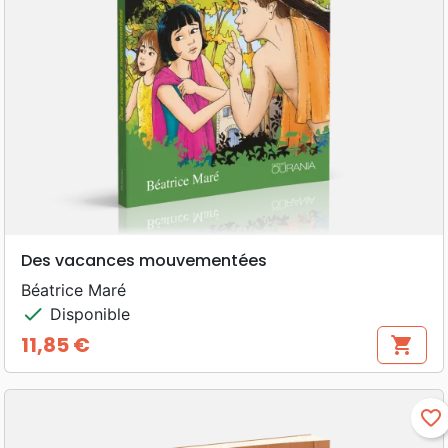
Des vacances mouvementées
Béatrice Maré
check
Disponible
11,85 €
shopping_cart
Prix
favorite_border