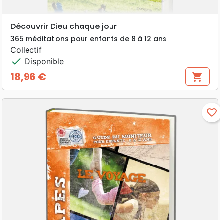
Découvrir Dieu chaque jour
365 méditations pour enfants de 8 à 12 ans
Collectif
check
Disponible
18,96 €
shopping_cart
Prix
favorite_border