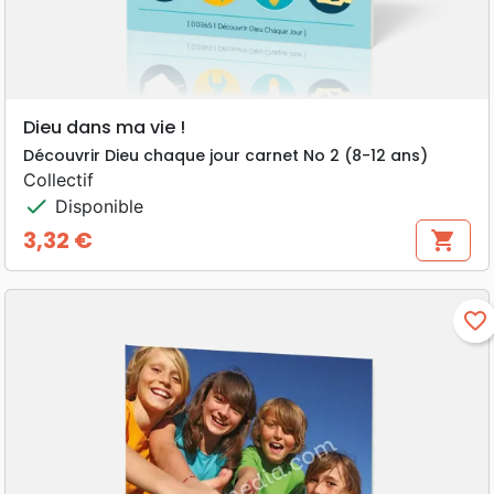
Dieu dans ma vie !
Découvrir Dieu chaque jour carnet No 2 (8-12 ans)
Collectif
check
Disponible
3,32 €
shopping_cart
Prix
favorite_border