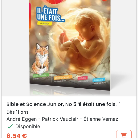
Bible et Science Junior, No 5 ‘Il était une fois…'
Dès 11 ans
André Eggen - Patrick Vauclair - Étienne Vernaz
check
Disponible
6,54 €
shopping_cart