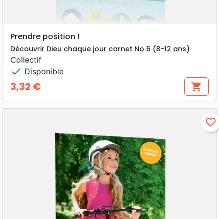
Prendre position !
Découvrir Dieu chaque jour carnet No 6 (8-12 ans)
Collectif
check
Disponible
3,32 €
shopping_cart
Prix
favorite_border