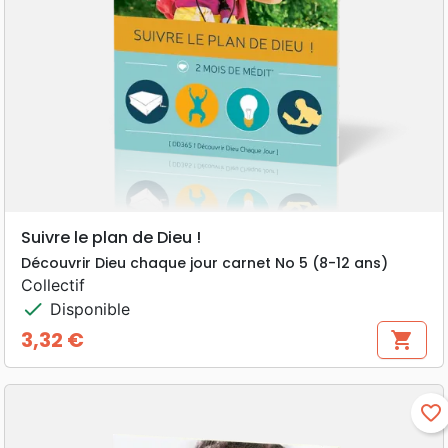
Suivre le plan de Dieu !
Découvrir Dieu chaque jour carnet No 5 (8-12 ans)
Collectif
check
Disponible
3,32 €
shopping_cart
Prix
favorite_border