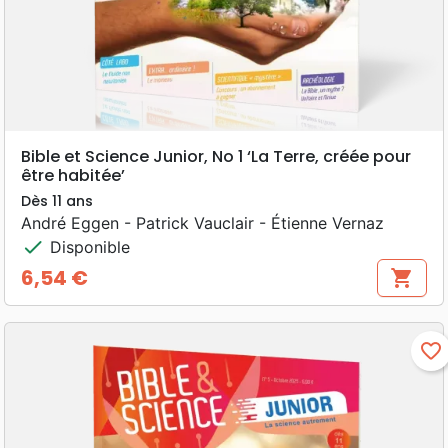
Bible et Science Junior, No 1 ‘La Terre, créée pour
être habitée’
Dès 11 ans
André Eggen - Patrick Vauclair - Étienne Vernaz
check
Disponible
6,54 €
shopping_cart
Prix
favorite_border