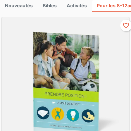
Nouveautés
Bibles
Activités
Pour les 8-12a
favorite_border