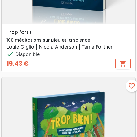
Trop fort !
100 méditations sur Dieu et la science
Louie Giglio | Nicola Anderson | Tama Fortner
check
Disponible
19,43 €
shopping_cart
Prix
favorite_border