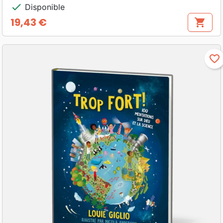
check
Disponible
19,43 €
shopping_cart
Prix
favorite_border