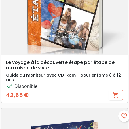
Le voyage à la découverte étape par étape de
ma raison de vivre
Guide du moniteur avec CD-Rom - pour enfants 8 à 12
ans
check
Disponible
42,65 €
shopping_cart
Prix
favorite_border