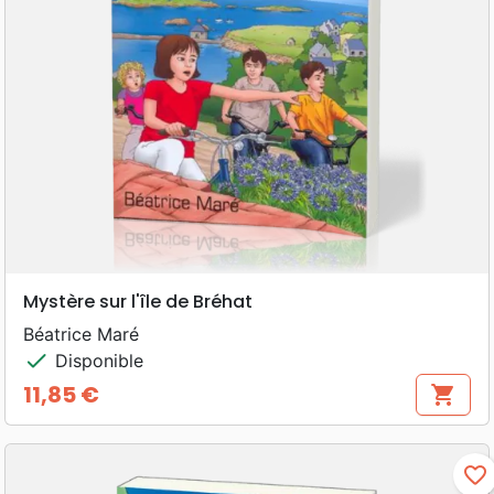
Mystère sur l'île de Bréhat
Béatrice Maré
check
Disponible
11,85 €
shopping_cart
Prix
favorite_border