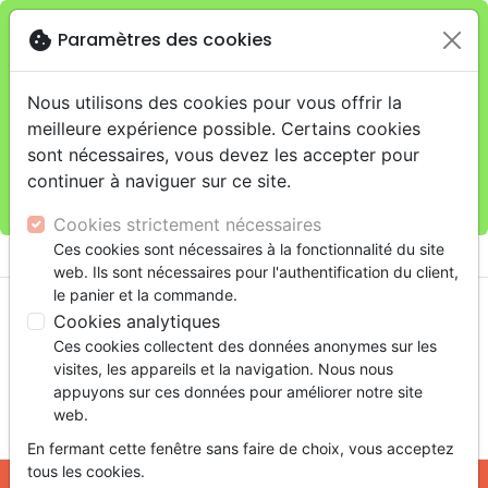
cookie
Paramètres des cookies
Je veux retirer ma commande au 4, rue Audubon
close
(Gare de Lyon), Paris
warning
Cette boutique en ligne est limitée au retrait en
Nous utilisons des cookies pour vous offrir la
magasin.
meilleure expérience possible. Certains cookies
Pour les livraisons à domicile, veuillez passer vos
sont nécessaires, vous devez les accepter pour
commandes sur la boutique
La Maison de la Bible
continuer à naviguer sur ce site.
France
.
Cookies strictement nécessaires
menu
Ces cookies sont nécessaires à la fonctionnalité du site
shopping_cart
account_circle
web. Ils sont nécessaires pour l'authentification du client,
le panier et la commande.
Cookies analytiques
Ces cookies collectent des données anonymes sur les
visites, les appareils et la navigation. Nous nous
appuyons sur ces données pour améliorer notre site
web.
search
En fermant cette fenêtre sans faire de choix, vous acceptez
Reche
tous les cookies.