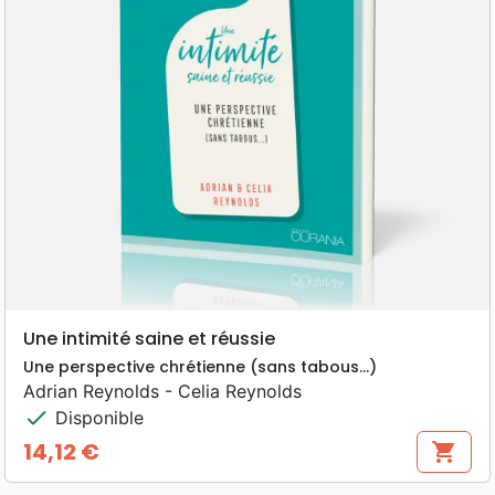
Une intimité saine et réussie
Une perspective chrétienne (sans tabous…)
Adrian Reynolds - Celia Reynolds
check
Disponible
14,12 €
shopping_cart
Prix