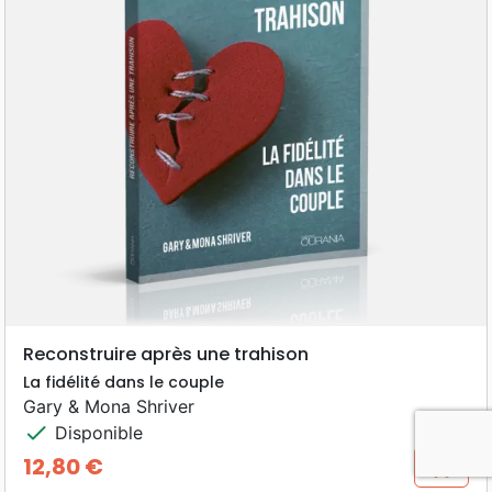
Reconstruire après une trahison
La fidélité dans le couple
Gary & Mona Shriver
check
Disponible
12,80 €
shopping_cart
Prix