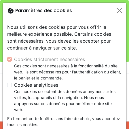
cookie
Paramètres des cookies
Je veux retirer ma commande au 4, rue Audubon
close
(Gare de Lyon), Paris
warning
Cette boutique en ligne est limitée au retrait en
Nous utilisons des cookies pour vous offrir la
magasin.
meilleure expérience possible. Certains cookies
Pour les livraisons à domicile, veuillez passer vos
sont nécessaires, vous devez les accepter pour
commandes sur la boutique
La Maison de la Bible
continuer à naviguer sur ce site.
France
.
Cookies strictement nécessaires
menu
Ces cookies sont nécessaires à la fonctionnalité du site
shopping_cart
account_circle
web. Ils sont nécessaires pour l'authentification du client,
le panier et la commande.
Cookies analytiques
Ces cookies collectent des données anonymes sur les
visites, les appareils et la navigation. Nous nous
appuyons sur ces données pour améliorer notre site
web.
search
En fermant cette fenêtre sans faire de choix, vous acceptez
Reche
tous les cookies.