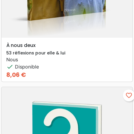
À nous deux
53 réflexions pour elle & lui
Nous
check
Disponible
8,06 €
Prix
favorite_border