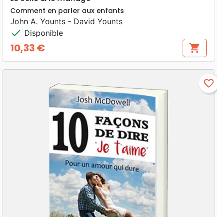
Comment en parler aux enfants
John A. Younts - David Younts
check
Disponible
10,33 €
shopping_cart
Prix
favorite_border