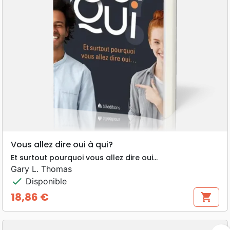
Vous allez dire oui à qui?
Et surtout pourquoi vous allez dire oui...
Gary L. Thomas
check
Disponible
18,86 €
shopping_cart
Prix