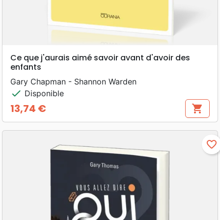
Ce que j'aurais aimé savoir avant d'avoir des
enfants
Gary Chapman - Shannon Warden
check
Disponible
13,74 €
shopping_cart
Prix
favorite_border