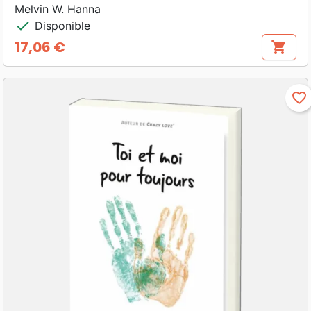
Melvin W. Hanna
check
Disponible
17,06 €
shopping_cart
Prix
favorite_border