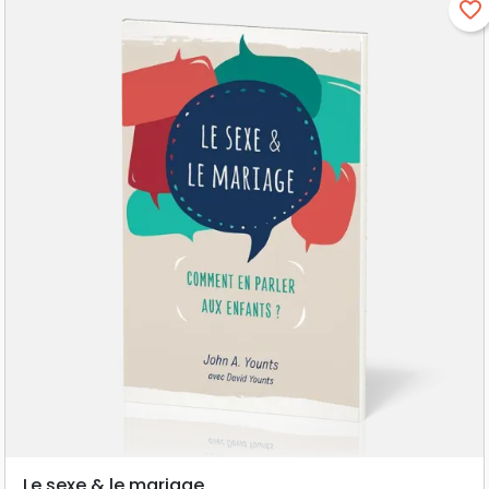
favorite_border
Le sexe & le mariage