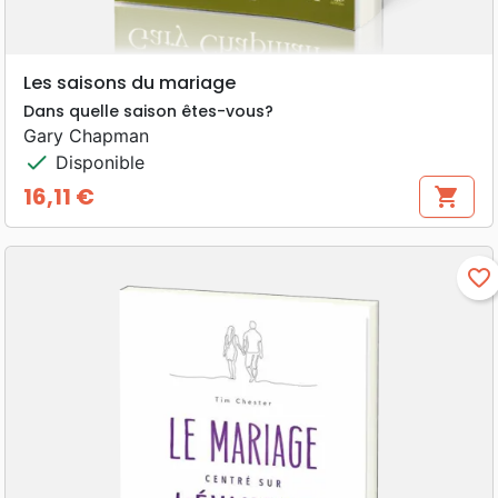
Les saisons du mariage
Dans quelle saison êtes-vous?
Gary Chapman
check
Disponible
16,11 €
shopping_cart
Prix
favorite_border