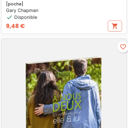
[poche]
Gary Chapman
check
Disponible
9,48 €
shopping_cart
Prix
favorite_border