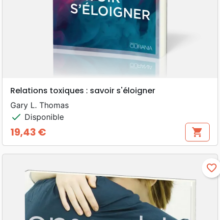
Relations toxiques : savoir s'éloigner
Gary L. Thomas
check
Disponible
19,43 €
shopping_cart
Prix
favorite_border