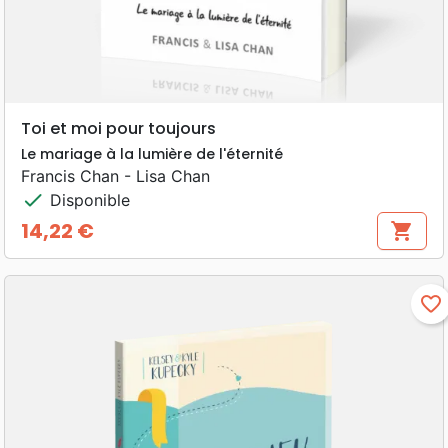
Toi et moi pour toujours
Le mariage à la lumière de l'éternité
Francis Chan - Lisa Chan
check
Disponible
14,22 €
shopping_cart
Prix
favorite_border