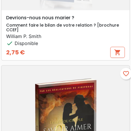
Devrions-nous nous marier ?
Comment faire le bilan de votre relation ? [brochure
CCEF]
William P. Smith
check
Disponible
2,75 €
shopping_cart
Prix
favorite_border