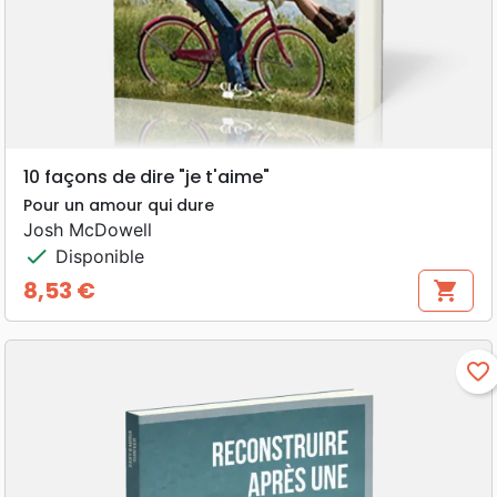
10 façons de dire "je t'aime"
Pour un amour qui dure
Josh McDowell
check
Disponible
8,53 €
shopping_cart
Prix
favorite_border