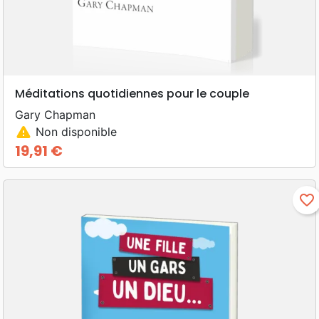
Méditations quotidiennes pour le couple
Gary Chapman
warning
Non disponible
19,91 €
Prix
favorite_border