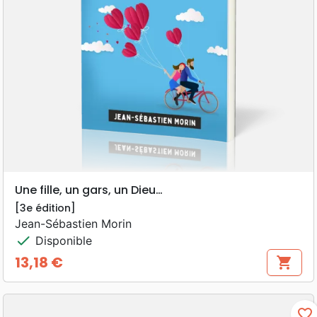
Une fille, un gars, un Dieu…
[3e édition]
Jean-Sébastien Morin
check
Disponible
13,18 €
shopping_cart
Prix
favorite_border