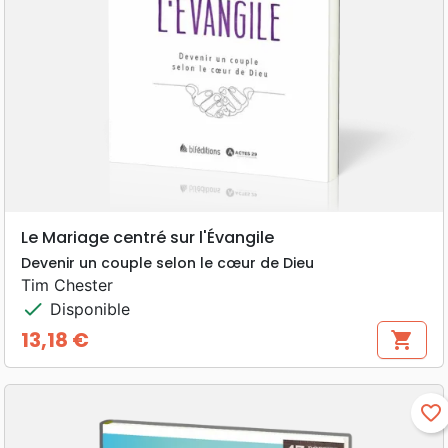
Le Mariage centré sur l'Évangile
Devenir un couple selon le cœur de Dieu
Tim Chester
check
Disponible
13,18 €
shopping_cart
Prix
favorite_border