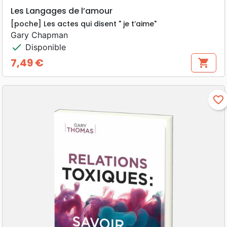
Les Langages de l’amour
[poche] Les actes qui disent " je t’aime"
Gary Chapman
check
Disponible
7,49 €
shopping_cart
Prix
favorite_border