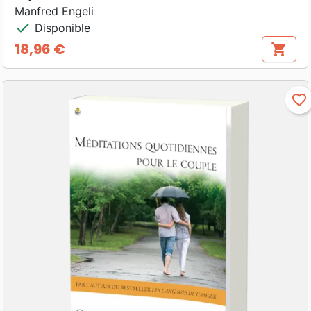
Manfred Engeli
check
Disponible
18,96 €
shopping_cart
Prix
favorite_border