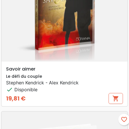
Savoir aimer
Le défi du couple
Stephen Kendrick - Alex Kendrick
check
Disponible
19,81 €
shopping_cart
Prix
favorite_border