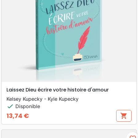
Laissez Dieu écrire votre histoire d'amour
Kelsey Kupecky - Kyle Kupecky
check
Disponible
13,74 €
shopping_cart
Prix